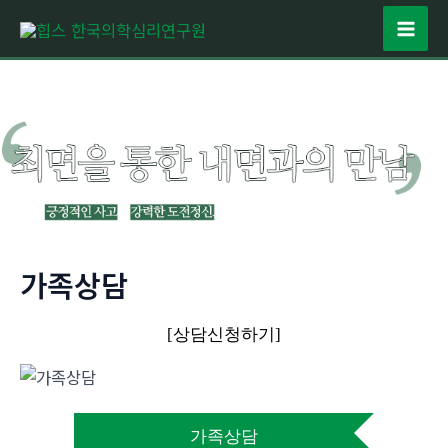
콘
텐
Mai
츠
Men
로
건
너
뛰
기
가족상담
[상담신청하기]
가족상담