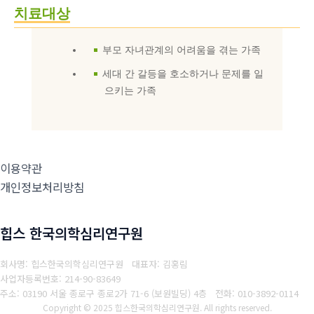
치료대상
부모 자녀관계의 어려움을 겪는 가족
세대 간 갈등을 호소하거나 문제를 일
으키는 가족
이용약관
개인정보처리방침
힙스 한국의학심리연구원
회사명: 힙스한국의학심리연구원 대표자: 김홍림
사업자등록번호: 214-90-83649
주소: 03190 서울 종로구 종로2가 71-6 (보원빌딩) 4층
전화: 010-3892-0114
Copyright © 2025 힙스한국의학심리연구원. All rights reserved.