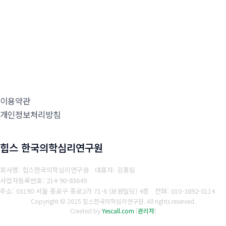
이용약관
개인정보처리방침
힙스 한국의학심리연구원
회사명: 힙스한국의학심리연구원 대표자: 김홍림
사업자등록번호: 214-90-83649
주소: 03190 서울 종로구 종로2가 71-6 (보원빌딩) 4층
전화: 010-3892-0114
Copyright © 2025 힙스한국의학심리연구원. All rights reserved.
Created by
Yescall.com
[
관리자
]